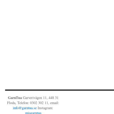
GarnTua
Garverivägen 11, 448 31
Floda, Telefon: 0302 302 11, email:
info@garntua.se
Instagram:
miagarntua