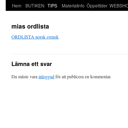
Hem
BUTIKEN
TIPS
Materialinfo
Öppettider
WEBSH
mias ordlista
ORDLISTA norsk svensk
Lämna ett svar
Du måste vara
inloggad
för att publicera en kommentar.