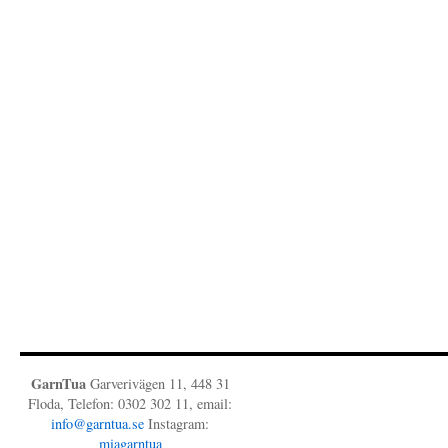
GarnTua
Garverivägen 11, 448 31
Floda, Telefon: 0302 302 11, email:
info@garntua.se
Instagram:
miagarntua