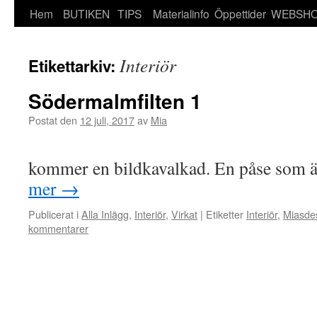
Hem
BUTIKEN
TIPS
Materialinfo
Öppettider
WEBSH
Interiör
Etikettarkiv:
Södermalmfilten 1
Postat den
12 juli, 2017
av
Mia
ÄR KLAR!
kommer en bildkavalkad. En påse som 
mer
→
Publicerat i
Alla Inlägg
,
Interiör
,
Virkat
|
Etiketter
Interiör
,
Miasde
kommentarer