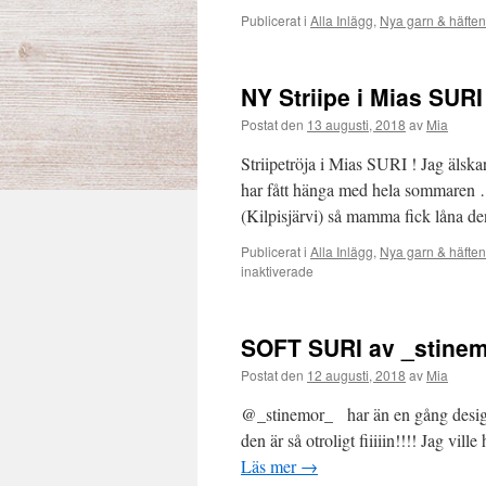
Publicerat i
Alla Inlägg
,
Nya garn & häften
NY Striipe i Mias SURI
Postat den
13 augusti, 2018
av
Mia
Striipetröja i Mias SURI ! Jag älsk
har fått hänga med hela sommaren …
(Kilpisjärvi) så mamma fick låna 
Publicerat i
Alla Inlägg
,
Nya garn & häften
för
inaktiverade
NY
Striipe
i
SOFT SURI av _stine
Mias
SURI
Postat den
12 augusti, 2018
av
Mia
@_stinemor_ har än en gång designat
den är så otroligt fiiiiin!!!! Jag vi
Läs mer
→