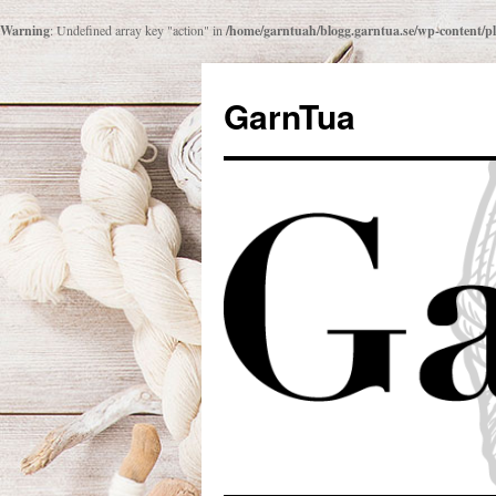
Warning
: Undefined array key "action" in
/home/garntuah/blogg.garntua.se/wp-content/
Gå
till
GarnTua
innehåll