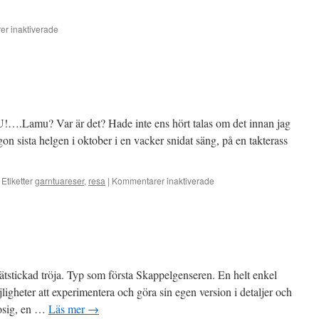
för
r inaktiverade
Cashmere
.Lamu? Var är det? Hade inte ens hört talas om det innan jag
gon sista helgen i oktober i en vacker snidat säng, på en takterass
för
Etiketter
garntuareser
,
resa
|
Kommentarer inaktiverade
Kenya….reisebrev
 rätstickad tröja. Typ som första Skappelgenseren. En helt enkel
igheter att experimentera och göra sin egen version i detaljer och
gosig, en …
Läs mer
→