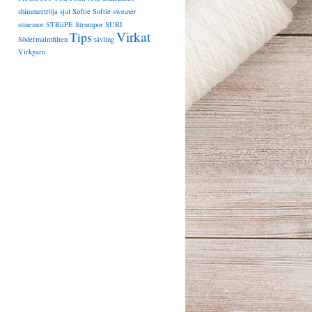
shimmertröja
sjal
Softie
Softie sweater
stinemor
STRiiPE
Strumpor
SURI
Virkat
Tips
Södermalmfilten
tävling
Virkgarn