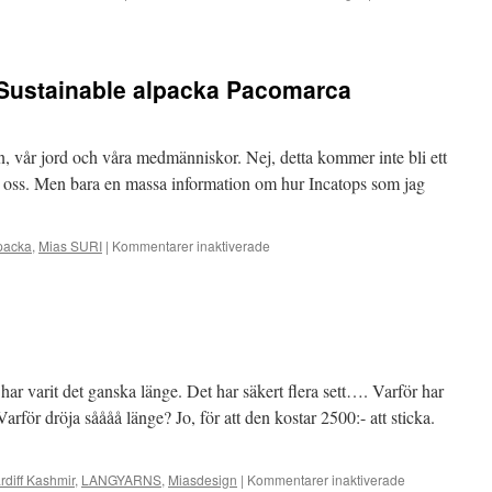
h Sustainable alpacka Pacomarca
jön, vår jord och våra medmänniskor. Nej, detta kommer inte bli ett
te oss. Men bara en massa information om hur Incatops som jag
för
packa
,
Mias SURI
|
Kommentarer inaktiverade
Min
resa
till
Peru
och
Sustainable
alpacka
ar varit det ganska länge. Det har säkert flera sett…. Varför har
Pacomarca
arför dröja såååå länge? Jo, för att den kostar 2500:- att sticka.
för
rdiff Kashmir
,
LANGYARNS
,
Miasdesign
|
Kommentarer inaktiverade