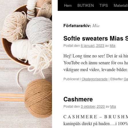
Hem
BUTIKEN
TIPS
Material
Mia
Författararkiv:
Softie sweaters Mias 
Postat den
6 januari, 2023
av
Mia
Hej! Long time no see! Det är så 
YouTube och ännu senare för oss ha
viktigare med video, levande bilder
Publicerat i
Okategoriserade
|
Etiketter
Ga
Cashmere
Postat den
3 oktober, 2020
av
Mia
C A S H M E R E – B R U S H M E 
kaninpäls direkt på huden….i 100%