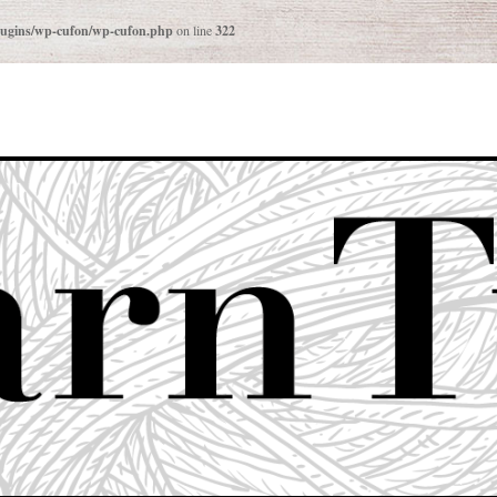
plugins/wp-cufon/wp-cufon.php
on line
322