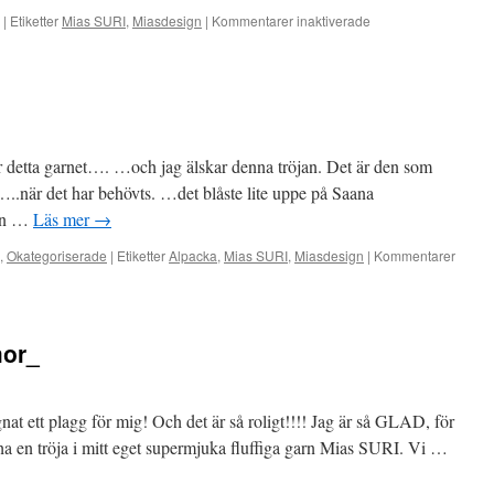
för
|
Etiketter
Mias SURI
,
Miasdesign
|
Kommentarer inaktiverade
#SURIfringe
ar detta garnet…. …och jag älskar denna tröjan. Det är den som
..när det har behövts. …det blåste lite uppe på Saana
den …
Läs mer
→
,
Okategoriserade
|
Etiketter
Alpacka
,
Mias SURI
,
Miasdesign
|
Kommentarer
mor_
 ett plagg för mig! Och det är så roligt!!!! Jag är så GLAD, för
lle ha en tröja i mitt eget supermjuka fluffiga garn Mias SURI. Vi …