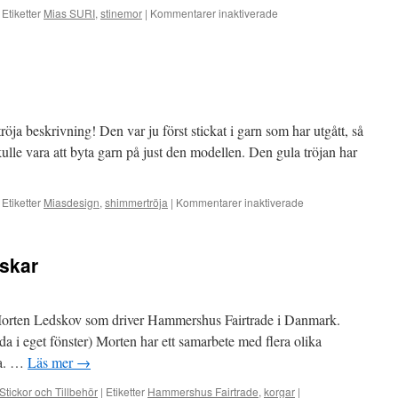
för
Etiketter
Mias SURI
,
stinemor
|
Kommentarer inaktiverade
SOFT
SURI
av
_stinemor_
ja beskrivning! Den var ju först stickat i garn som har utgått, så
skulle vara att byta garn på just den modellen. Den gula tröjan har
för
Etiketter
Miasdesign
,
shimmertröja
|
Kommentarer inaktiverade
Shimmer
ny
version
askar
på Morten Ledskov som driver Hammershus Fairtrade i Danmark.
da i eget fönster) Morten har ett samarbete med flera olika
ka. …
Läs mer
→
Stickor och Tillbehör
|
Etiketter
Hammershus Fairtrade
,
korgar
|