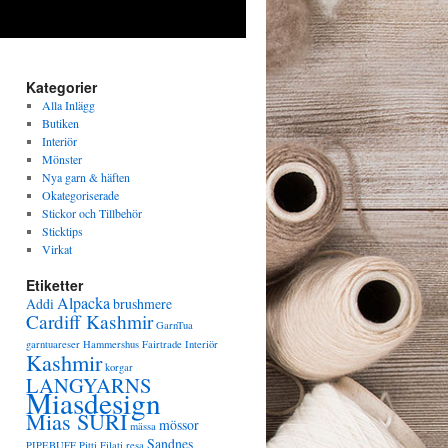
Kategorier
Alla Inlägg
Butiken
Interiör
Mönster
Nya garn & häften
Okategoriserade
Stickor och Tillbehör
Sticktips
Virkat
Etiketter
Alpacka
Addi
brushmere
Cardiff Kashmir
GarnTua
garntuareser
Hammershus Fairtrade
Interiör
Kashmir
korgar
LANGYARNS
Miasdesign
Mias SURI
mössor
mässa
Sandnes
PIPEBUFF
Pitti Filati
resa