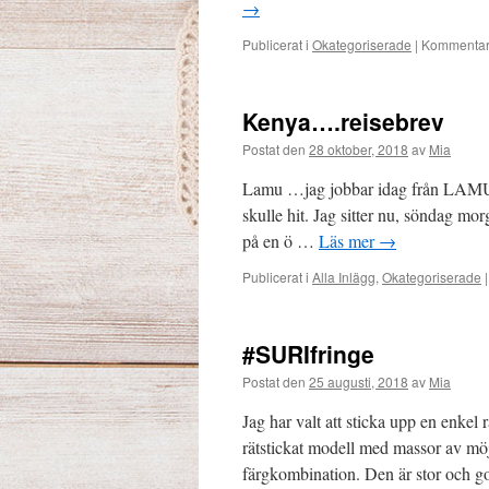
→
Publicerat i
Okategoriserade
|
Kommentare
Kenya….reisebrev
Postat den
28 oktober, 2018
av
Mia
Lamu …jag jobbar idag från LAMU!…
skulle hit. Jag sitter nu, söndag mor
på en ö …
Läs mer
→
Publicerat i
Alla Inlägg
,
Okategoriserade
|
#SURIfringe
Postat den
25 augusti, 2018
av
Mia
Jag har valt att sticka upp en enkel
rätstickat modell med massor av möjl
färgkombination. Den är stor och 