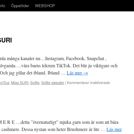
info
Öppettider
WEBSHOP
SURI
himla många kanaler nu…Instagram, Facebook, Snapchat ,
lvgamla….våra barns lekrum TikTok. Det blir ju viktigare och
.Och jag gillar det ibland. Ibland …
Läs mer
→
för
rnTua
,
Mias SURI
,
Softie
,
Softie sweater
|
Kommentarer inaktiverade
Softie
sweaters
Mias
SURI
R E …detta ”övernaturligt” mjuka garn som är som att bära
 cashmere. Dessa nystan som heter Brushmere är lite …
Läs mer