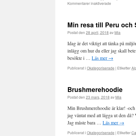
för
Kommentarer inaktiverade
Fairtrade
korgar
och
Min resa till Peru oc
askar
Postat den
28 april, 2018
av
Mia
Idag är det viktigt att tänka på mil
inlägg om hur du eller jag skall be
besökte i …
Läs mer
→
Publicerat i
Okategoriserade
|
Etiketter
Al
Brushmerehoodie
Postat den
23 mars, 2018
av
Mia
Min Brushmerehoodie är klar! -och h
jag väntat med att lägga ut den då? V
Jag måste bara …
Läs mer
→
Publicerat i
Okategoriserade
|
Etiketter
Ca